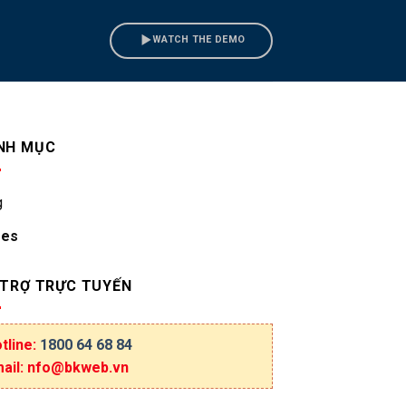
WATCH THE DEMO
NH MỤC
g
ges
 TRỢ TRỰC TUYẾN
tline:
1800 64 68 84
ail: nfo@bkweb.vn