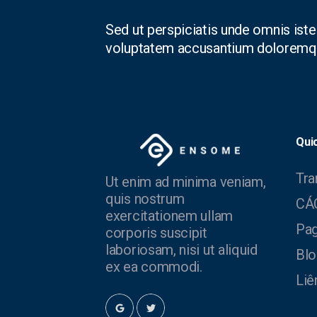
Sed ut perspiciatis unde omnis iste 
voluptatem accusantium doloremqu
Quic
Tra
Ut enim ad minima veniam,
quis nostrum
CÁ
exercitationem ullam
Pa
corporis suscipit
laboriosam, nisi ut aliquid
Blo
ex ea commodi.
Liê