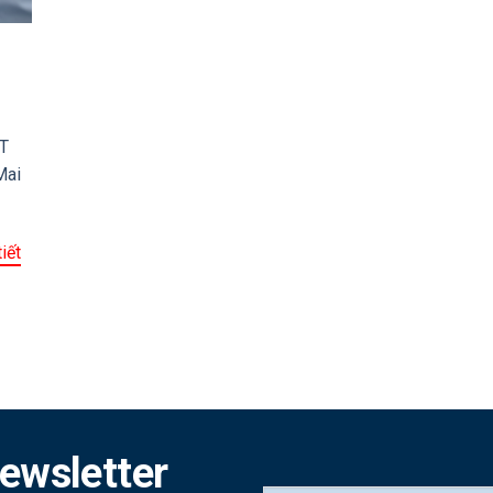
2T
Mai
iết
newsletter