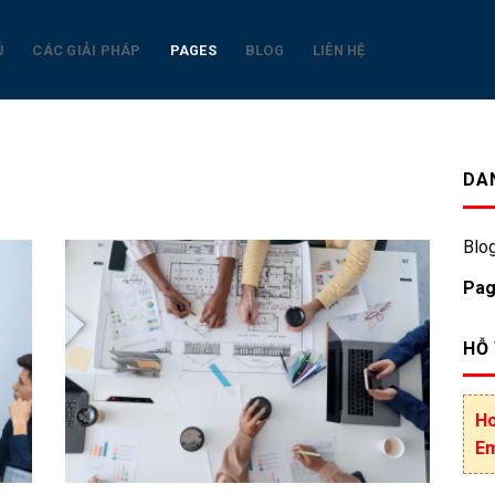
Ủ
CÁC GIẢI PHÁP
PAGES
BLOG
LIÊN HỆ
DA
Blo
Pa
HỖ
Ho
Em